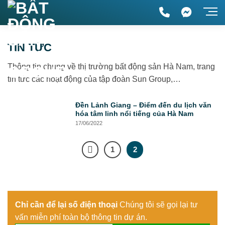
TIN TỨC
Thông tin chung về thị trường bất động sản Hà Nam, trang
tin tức các hoạt động của tập đoàn Sun Group,…
Đền Lảnh Giang – Điểm đến du lịch văn
hóa tâm linh nổi tiếng của Hà Nam
17/06/2022
1
2
Chỉ cần để lại số điện thoại
Chúng tôi sẽ gọi lại tư
vấn miễn phí toàn bộ thông tin dự án.